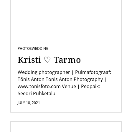
i
g
a
t
i
PHOTOS
WEDDING
o
Kristi ♡ Tarmo
n
Wedding photographer | Pulmafotograaf:
Tõnis Anton Tonis Anton Photography |
www.tonisfoto.com Venue | Peopaik:
Seedri Puhketalu
JULY 18, 2021