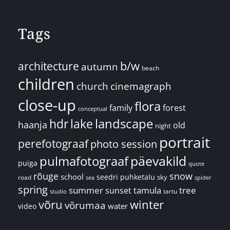
Tags
architecture
b/w
autumn
beach
children
church
cinemagraph
close-up
flora
family
forest
conceptual
landscape
hdr
lake
haanja
old
night
portrait
perefotograaf
photo session
päevakild
pulmafotograaf
puiga
quote
rõuge
snow
school
seedri puhketalu
sky
road
spider
sea
spring
summer
sunset
tamula
tree
tartu
studio
võru
winter
võrumaa
water
video