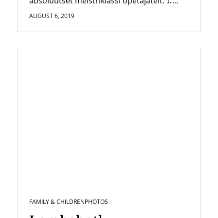
absoluutset meistriklassi õpetajatelt. ♫...
AUGUST 6, 2019
FAMILY & CHILDREN
PHOTOS