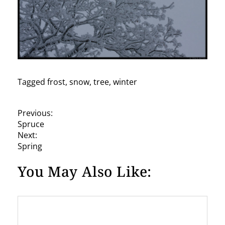
Tagged
frost
,
snow
,
tree
,
winter
P
Previous:
Spruce
o
Next:
s
Spring
t
You May Also Like:
n
a
v