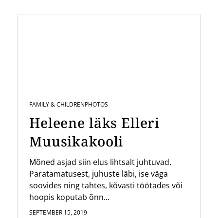
FAMILY & CHILDREN
PHOTOS
Heleene läks Elleri
Muusikakooli
Mõned asjad siin elus lihtsalt juhtuvad.
Paratamatusest, juhuste läbi, ise väga
soovides ning tahtes, kõvasti töötades või
hoopis koputab õnn...
SEPTEMBER 15, 2019