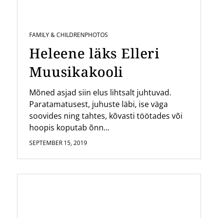
FAMILY & CHILDREN
PHOTOS
Heleene läks Elleri
Muusikakooli
Mõned asjad siin elus lihtsalt juhtuvad.
Paratamatusest, juhuste läbi, ise väga
soovides ning tahtes, kõvasti töötades või
hoopis koputab õnn...
SEPTEMBER 15, 2019