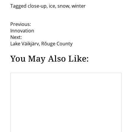
Tagged
close-up
,
ice
,
snow
,
winter
P
Previous:
Innovation
o
Next:
s
Lake Väikjärv, Rõuge County
t
You May Also Like:
n
a
v
i
g
a
t