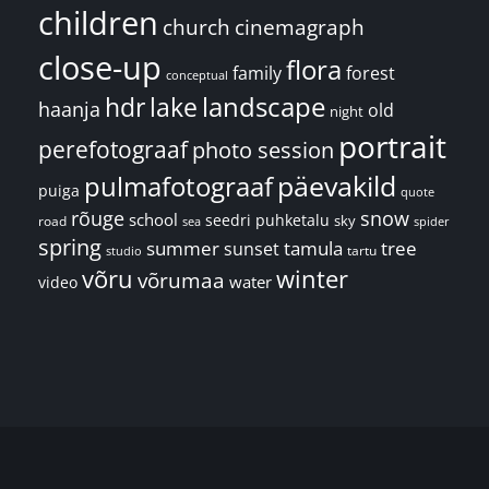
children
church
cinemagraph
close-up
flora
family
forest
conceptual
landscape
hdr
lake
haanja
old
night
portrait
perefotograaf
photo session
päevakild
pulmafotograaf
puiga
quote
rõuge
snow
school
seedri puhketalu
sky
road
spider
sea
spring
summer
sunset
tamula
tree
tartu
studio
võru
winter
võrumaa
water
video