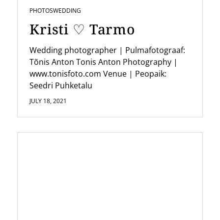
i
PHOTOS
WEDDING
o
Kristi ♡ Tarmo
n
Wedding photographer | Pulmafotograaf:
Tõnis Anton Tonis Anton Photography |
www.tonisfoto.com Venue | Peopaik:
Seedri Puhketalu
JULY 18, 2021