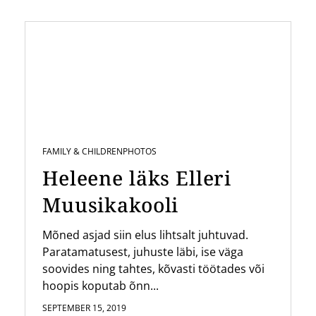
FAMILY & CHILDREN
PHOTOS
Heleene läks Elleri
Muusikakooli
Mõned asjad siin elus lihtsalt juhtuvad.
Paratamatusest, juhuste läbi, ise väga
soovides ning tahtes, kõvasti töötades või
hoopis koputab õnn...
SEPTEMBER 15, 2019