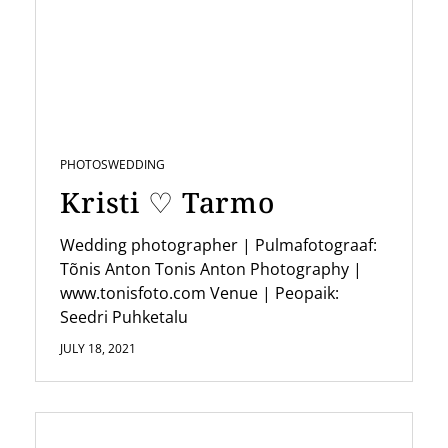
i
g
a
t
i
PHOTOS
WEDDING
o
Kristi ♡ Tarmo
n
Wedding photographer | Pulmafotograaf:
Tõnis Anton Tonis Anton Photography |
www.tonisfoto.com Venue | Peopaik:
Seedri Puhketalu
JULY 18, 2021