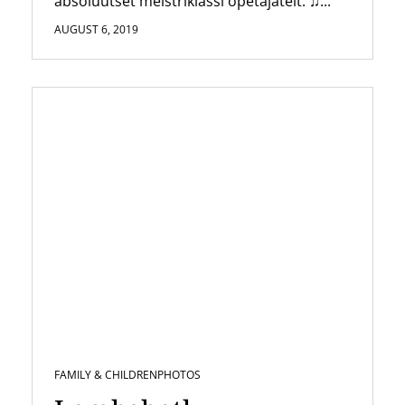
absoluutset meistriklassi õpetajatelt. ♫...
AUGUST 6, 2019
FAMILY & CHILDREN
PHOTOS