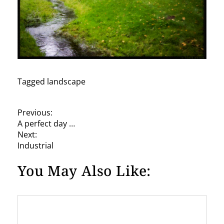
Tagged
landscape
P
Previous:
A perfect day …
o
Next:
s
Industrial
t
You May Also Like:
n
a
v