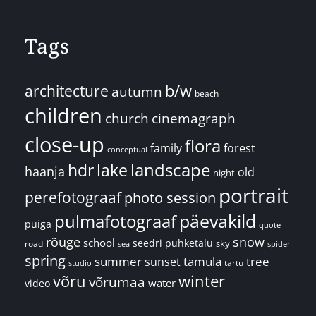
Tags
architecture
b/w
autumn
beach
children
church
cinemagraph
close-up
flora
family
forest
conceptual
landscape
hdr
lake
haanja
old
night
portrait
perefotograaf
photo session
päevakild
pulmafotograaf
puiga
quote
rõuge
snow
school
seedri puhketalu
sky
road
spider
sea
spring
summer
sunset
tamula
tree
tartu
studio
võru
winter
võrumaa
water
video