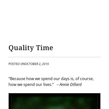
Quality Time
POSTED ON
OCTOBER 2, 2010
“Because how we spend our days is, of course,
how we spend our lives.”
– Annie Dillard