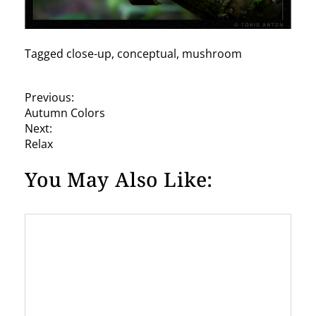
Tagged
close-up
,
conceptual
,
mushroom
P
Previous:
Autumn Colors
o
Next:
s
Relax
t
You May Also Like:
n
a
v
i
g
a