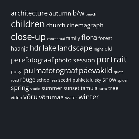
architecture
b/w
autumn
beach
children
church
cinemagraph
close-up
flora
family
forest
conceptual
landscape
hdr
lake
haanja
old
night
portrait
perefotograaf
photo session
päevakild
pulmafotograaf
puiga
quote
rõuge
snow
school
seedri puhketalu
sky
road
spider
sea
spring
summer
sunset
tamula
tree
tartu
studio
võru
winter
võrumaa
water
video