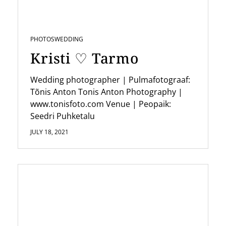
t
i
PHOTOS
WEDDING
o
Kristi ♡ Tarmo
n
Wedding photographer | Pulmafotograaf:
Tõnis Anton Tonis Anton Photography |
www.tonisfoto.com Venue | Peopaik:
Seedri Puhketalu
JULY 18, 2021