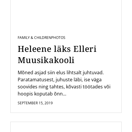
FAMILY & CHILDREN
PHOTOS
Heleene läks Elleri
Muusikakooli
Mõned asjad siin elus lihtsalt juhtuvad.
Paratamatusest, juhuste läbi, ise väga
soovides ning tahtes, kõvasti töötades või
hoopis koputab õnn...
SEPTEMBER 15, 2019