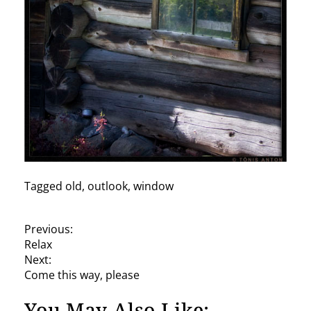
Tagged
old
,
outlook
,
window
P
Previous:
Relax
o
Next:
s
Come this way, please
t
You May Also Like: