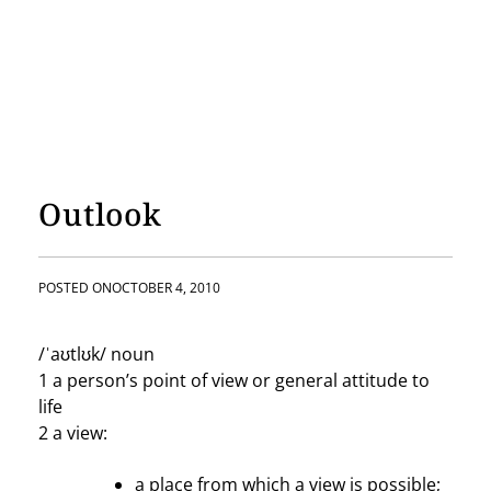
Outlook
POSTED ON
OCTOBER 4, 2010
/ˈaʊtlʊk/ noun
1 a person’s point of view or general attitude to
life
2 a view:
a place from which a view is possible;