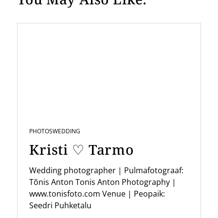
n
a
v
i
g
a
t
i
PHOTOS
WEDDING
o
Kristi ♡ Tarmo
n
Wedding photographer | Pulmafotograaf:
Tõnis Anton Tonis Anton Photography |
www.tonisfoto.com Venue | Peopaik:
Seedri Puhketalu