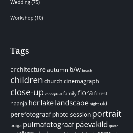
Wedding
(75)
Workshop
(10)
Tags
architecture
b/w
autumn
beach
children
church
cinemagraph
close-up
flora
family
forest
conceptual
landscape
hdr
lake
haanja
old
night
portrait
perefotograaf
photo session
päevakild
pulmafotograaf
puiga
quote
rõuge
snow