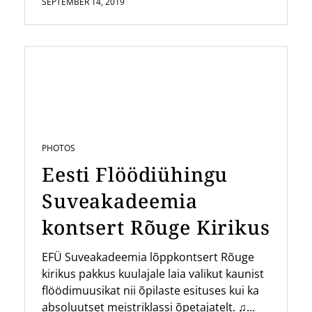
SEPTEMBER 14, 2019
PHOTOS
Eesti Flöödiühingu
Suveakadeemia
kontsert Rõuge Kirikus
EFÜ Suveakadeemia lõppkontsert Rõuge
kirikus pakkus kuulajale laia valikut kaunist
flöödimuusikat nii õpilaste esituses kui ka
absoluutset meistriklassi õpetajatelt. ♫...