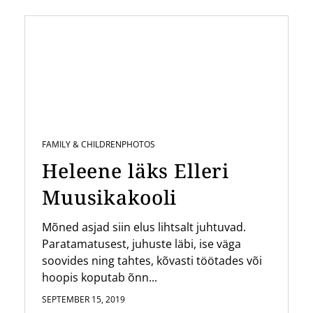
FAMILY & CHILDREN
PHOTOS
Heleene läks Elleri
Muusikakooli
Mõned asjad siin elus lihtsalt juhtuvad.
Paratamatusest, juhuste läbi, ise väga
soovides ning tahtes, kõvasti töötades või
hoopis koputab õnn...
SEPTEMBER 15, 2019