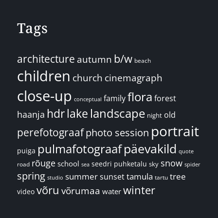
Tags
architecture
b/w
autumn
beach
children
church
cinemagraph
close-up
flora
family
forest
conceptual
landscape
hdr
lake
haanja
old
night
portrait
perefotograaf
photo session
päevakild
pulmafotograaf
puiga
quote
rõuge
snow
school
seedri puhketalu
sky
road
spider
sea
spring
summer
sunset
tamula
tree
tartu
studio
võru
winter
võrumaa
water
video