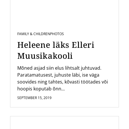
FAMILY & CHILDREN
PHOTOS
Heleene läks Elleri
Muusikakooli
Mõned asjad siin elus lihtsalt juhtuvad.
Paratamatusest, juhuste läbi, ise väga
soovides ning tahtes, kõvasti töötades või
hoopis koputab õnn...
SEPTEMBER 15, 2019