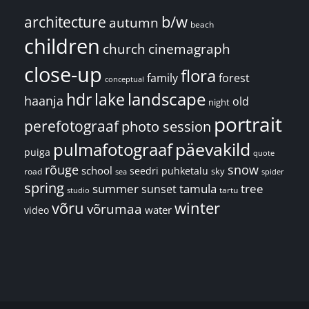
architecture
b/w
autumn
beach
children
church
cinemagraph
close-up
flora
family
forest
conceptual
landscape
hdr
lake
haanja
old
night
portrait
perefotograaf
photo session
päevakild
pulmafotograaf
puiga
quote
rõuge
snow
school
seedri puhketalu
sky
road
spider
sea
spring
summer
sunset
tamula
tree
tartu
studio
võru
winter
võrumaa
water
video