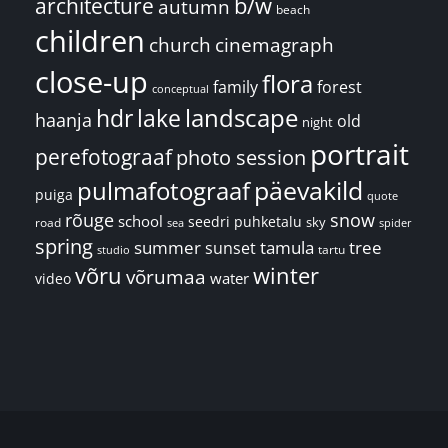
architecture
b/w
autumn
beach
children
church
cinemagraph
close-up
flora
family
forest
conceptual
landscape
hdr
lake
haanja
old
night
portrait
perefotograaf
photo session
päevakild
pulmafotograaf
puiga
quote
rõuge
snow
school
seedri puhketalu
sky
road
spider
sea
spring
summer
sunset
tamula
tree
tartu
studio
võru
winter
võrumaa
water
video