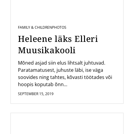
FAMILY & CHILDREN
PHOTOS
Heleene läks Elleri
Muusikakooli
Mõned asjad siin elus lihtsalt juhtuvad.
Paratamatusest, juhuste läbi, ise väga
soovides ning tahtes, kõvasti töötades või
hoopis koputab õnn...
SEPTEMBER 15, 2019