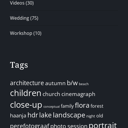
Videos
(30)
Wedding
(75)
Workshop
(10)
Tags
architecture
b/w
autumn
beach
children
church
cinemagraph
close-up
flora
family
forest
conceptual
landscape
hdr
lake
haanja
old
night
portrait
perefotograaf
photo session