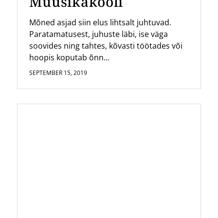
Muusikakooli
Mõned asjad siin elus lihtsalt juhtuvad.
Paratamatusest, juhuste läbi, ise väga
soovides ning tahtes, kõvasti töötades või
hoopis koputab õnn...
SEPTEMBER 15, 2019