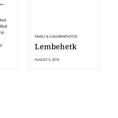
mi
ikus
us
ikut
nii
FAMILY & CHILDREN
PHOTOS
Lembehetk
si
AUGUST 5, 2019