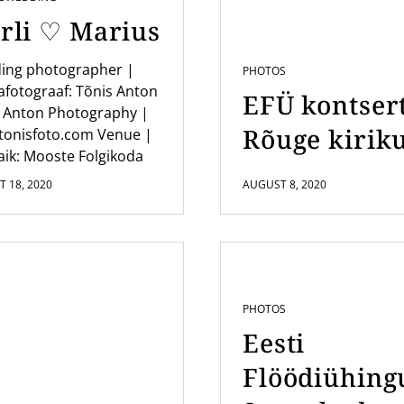
rli ♡ Marius
ing photographer |
PHOTOS
fotograaf: Tõnis Anton
EFÜ kontser
 Anton Photography |
Rõuge kirik
tonisfoto.com Venue |
ik: Mooste Folgikoda
 18, 2020
AUGUST 8, 2020
PHOTOS
Eesti
Flöödiühing