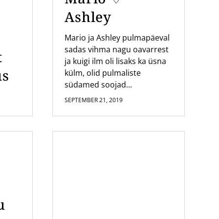
Ashley
Mario ja Ashley pulmapäeval
sadas vihma nagu oavarrest
t
ja kuigi ilm oli lisaks ka üsna
us
külm, olid pulmaliste
südamed soojad...
SEPTEMBER 21, 2019
u