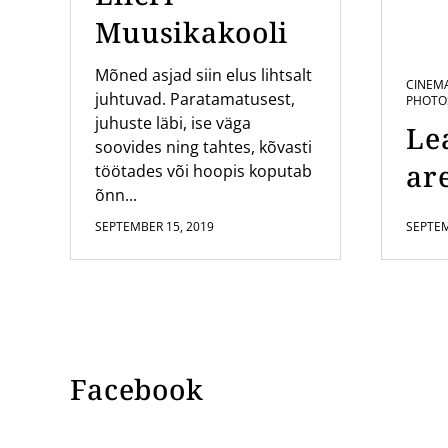
Muusikakooli
Mõned asjad siin elus lihtsalt
CINEM
juhtuvad. Paratamatusest,
PHOTO
juhuste läbi, ise väga
Le
soovides ning tahtes, kõvasti
are
töötades või hoopis koputab
õnn...
SEPTEMBER 15, 2019
SEPTEM
Facebook