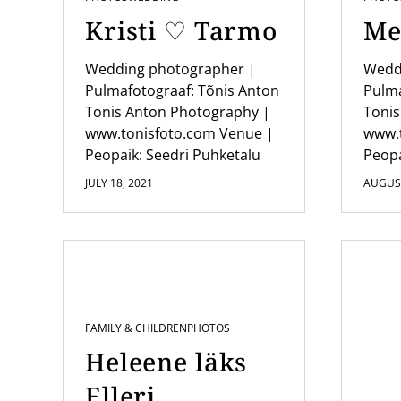
Kristi ♡ Tarmo
Me
Wedding photographer |
Wedd
Pulmafotograaf: Tõnis Anton
Pulma
Tonis Anton Photography |
Tonis
www.tonisfoto.com Venue |
www.
Peopaik: Seedri Puhketalu
Peopa
JULY 18, 2021
AUGUST
FAMILY & CHILDREN
PHOTOS
Heleene läks
Elleri