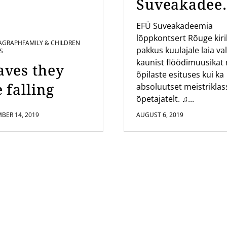
Suveakadee
a kontsert
EFÜ Suveakadeemia
lõppkontsert Rõuge kir
Rõuge Kirik
AGRAPH
FAMILY & CHILDREN
pakkus kuulajale laia val
S
kaunist flöödimuusikat 
aves they
õpilaste esituses kui ka
 falling
absoluutset meistriklas
õpetajatelt. ♫...
BER 14, 2019
AUGUST 6, 2019